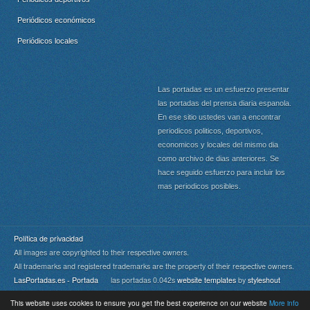
Periódicos económicos
Periódicos locales
Las portadas es un esfuerzo presentar
las portadas del prensa diaria espanola.
En ese sitio ustedes van a encontrar
periodicos politicos, deportivos,
economicos y locales del mismo dia
como archivo de dias anteriores. Se
hace seguido esfuerzo para incluir los
mas periodicos posibles.
Política de privacidad
All images are copyrighted to their respective owners.
All trademarks and registered trademarks are the property of their respective owners.
LasPortadas.es - Portada
las portadas 0.042s
website templates
by
styleshout
This website uses cookies to ensure you get the best experience on our website
More info