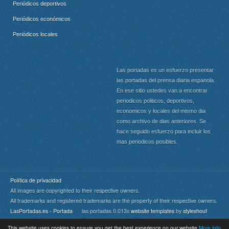
Periódicos deportivos
Periódicos económicos
Periódicos locales
Las portadas es un esfuerzo presentar
las portadas del prensa diaria espanola.
En ese sitio ustedes van a encontrar
periodicos politicos, deportivos,
economicos y locales del mismo dia
como archivo de dias anteriores. Se
hace seguido esfuerzo para incluir los
mas periodicos posibles.
Política de privacidad
All images are copyrighted to their respective owners.
All trademarks and registered trademarks are the property of their respective owners.
LasPortadas.es - Portada
las portadas 0.013s
website templates
by
styleshout
This website uses cookies to ensure you get the best experience on our website
More info