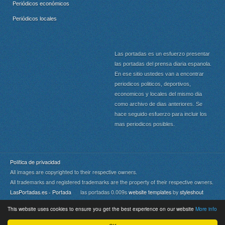
Periódicos económicos
Periódicos locales
Las portadas es un esfuerzo presentar
las portadas del prensa diaria espanola.
En ese sitio ustedes van a encontrar
periodicos politicos, deportivos,
economicos y locales del mismo dia
como archivo de dias anteriores. Se
hace seguido esfuerzo para incluir los
mas periodicos posibles.
Política de privacidad
All images are copyrighted to their respective owners.
All trademarks and registered trademarks are the property of their respective owners.
LasPortadas.es - Portada
las portadas 0.009s
website templates
by
styleshout
This website uses cookies to ensure you get the best experience on our website
More info
Portada
|
Top