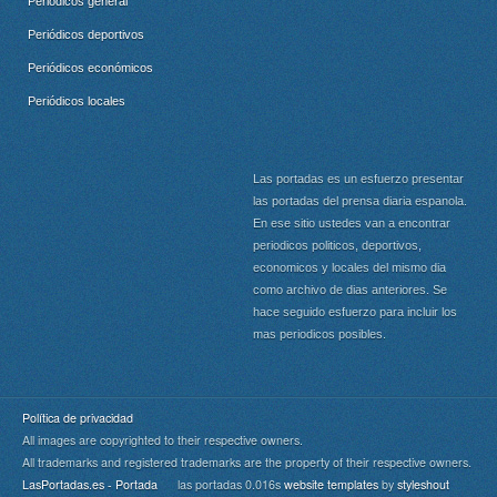
Periódicos general
Periódicos deportivos
Periódicos económicos
Periódicos locales
Las portadas es un esfuerzo presentar
las portadas del prensa diaria espanola.
En ese sitio ustedes van a encontrar
periodicos politicos, deportivos,
economicos y locales del mismo dia
como archivo de dias anteriores. Se
hace seguido esfuerzo para incluir los
mas periodicos posibles.
Política de privacidad
All images are copyrighted to their respective owners.
All trademarks and registered trademarks are the property of their respective owners.
LasPortadas.es - Portada
las portadas 0.016s
website templates
by
styleshout