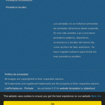
Periódicos económicos
Periódicos locales
Las portadas es un esfuerzo presentar
las portadas del prensa diaria espanola.
En ese sitio ustedes van a encontrar
periodicos politicos, deportivos,
economicos y locales del mismo dia
como archivo de dias anteriores. Se
hace seguido esfuerzo para incluir los
mas periodicos posibles.
Política de privacidad
All images are copyrighted to their respective owners.
All trademarks and registered trademarks are the property of their respective owners.
LasPortadas.es - Portada
las portadas 0.014s
website templates
by
styleshout
This website uses cookies to ensure you get the best experience on our website
More info
Portada
|
Top
OK