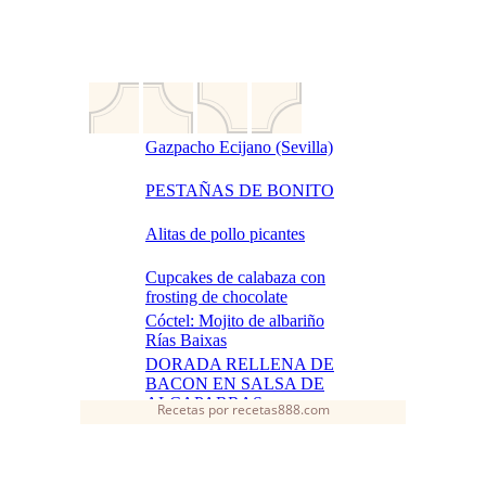
Recetas
por
recetas888.com