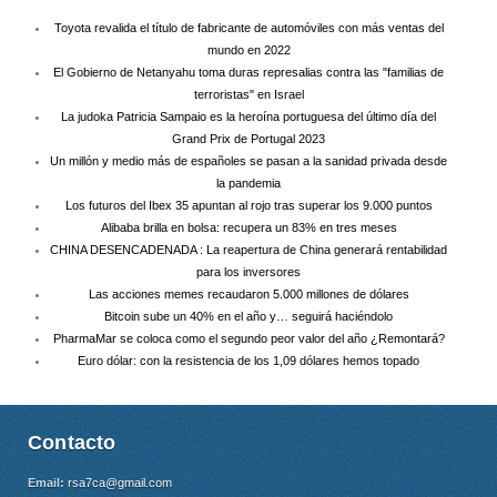
Toyota revalida el título de fabricante de automóviles con más ventas del
mundo en 2022
El Gobierno de Netanyahu toma duras represalias contra las "familias de
terroristas" en Israel
La judoka Patricia Sampaio es la heroína portuguesa del último día del
Grand Prix de Portugal 2023
Un millón y medio más de españoles se pasan a la sanidad privada desde
la pandemia
Los futuros del Ibex 35 apuntan al rojo tras superar los 9.000 puntos
Alibaba brilla en bolsa: recupera un 83% en tres meses
CHINA DESENCADENADA : La reapertura de China generará rentabilidad
para los inversores
Las acciones memes recaudaron 5.000 millones de dólares
Bitcoin sube un 40% en el año y… seguirá haciéndolo
PharmaMar se coloca como el segundo peor valor del año ¿Remontará?
Euro dólar: con la resistencia de los 1,09 dólares hemos topado
Contacto
Email:
rsa7ca@gmail.com