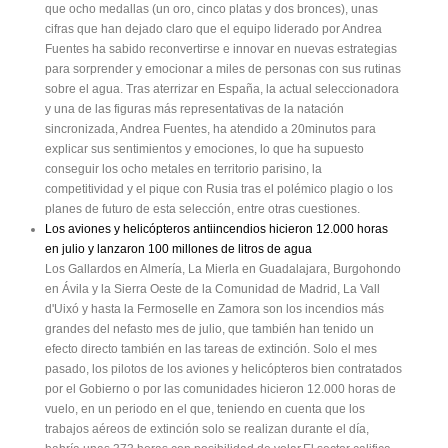
que ocho medallas (un oro, cinco platas y dos bronces), unas
cifras que han dejado claro que el equipo liderado por Andrea
Fuentes ha sabido reconvertirse e innovar en nuevas estrategias
para sorprender y emocionar a miles de personas con sus rutinas
sobre el agua. Tras aterrizar en España, la actual seleccionadora
y una de las figuras más representativas de la natación
sincronizada, Andrea Fuentes, ha atendido a 20minutos para
explicar sus sentimientos y emociones, lo que ha supuesto
conseguir los ocho metales en territorio parisino, la
competitividad y el pique con Rusia tras el polémico plagio o los
planes de futuro de esta selección, entre otras cuestiones.
Los aviones y helicópteros antiincendios hicieron 12.000 horas
en julio y lanzaron 100 millones de litros de agua
Los Gallardos en Almería, La Mierla en Guadalajara, Burgohondo
en Ávila y la Sierra Oeste de la Comunidad de Madrid, La Vall
d'Uixó y hasta la Fermoselle en Zamora son los incendios más
grandes del nefasto mes de julio, que también han tenido un
efecto directo también en las tareas de extinción. Solo el mes
pasado, los pilotos de los aviones y helicópteros bien contratados
por el Gobierno o por las comunidades hicieron 12.000 horas de
vuelo, en un periodo en el que, teniendo en cuenta que los
trabajos aéreos de extinción solo se realizan durante el día,