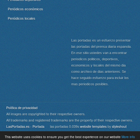
Periódicos económicos
Periódicos locales
Las portadas es un esfuerzo presentar
las portadas del prensa diaria espanola.
En ese sitio ustedes van a encontrar
periodicos politicos, deportivos,
economicos y locales del mismo dia
como archivo de dias anteriores. Se
hace seguido esfuerzo para incluir los
mas periodicos posibles.
Política de privacidad
All images are copyrighted to their respective owners.
All trademarks and registered trademarks are the property of their respective owners.
LasPortadas.es - Portada
las portadas 0.039s
website templates
by
styleshout
This website uses cookies to ensure you get the best experience on our website
More info