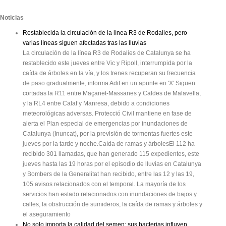
Noticias
Restablecida la circulación de la línea R3 de Rodalies, pero
varias líneas siguen afectadas tras las lluvias
La circulación de la línea R3 de Rodalies de Catalunya se ha
restablecido este jueves entre Vic y Ripoll, interrumpida por la
caída de árboles en la vía, y los trenes recuperan su frecuencia
de paso gradualmente, informa Adif en un apunte en 'X'.Siguen
cortadas la R11 entre Maçanet-Massanes y Caldes de Malavella,
y la RL4 entre Calaf y Manresa, debido a condiciones
meteorológicas adversas. Protecció Civil mantiene en fase de
alerta el Plan especial de emergencias por inundaciones de
Catalunya (Inuncat), por la previsión de tormentas fuertes este
jueves por la tarde y noche.Caída de ramas y árbolesEl 112 ha
recibido 301 llamadas, que han generado 115 expedientes, este
jueves hasta las 19 horas por el episodio de lluvias en Catalunya
y Bombers de la Generalitat han recibido, entre las 12 y las 19,
105 avisos relacionados con el temporal. La mayoría de los
servicios han estado relacionados con inundaciones de bajos y
calles, la obstrucción de sumideros, la caída de ramas y árboles y
el aseguramiento
No solo importa la calidad del semen: sus bacterias influyen