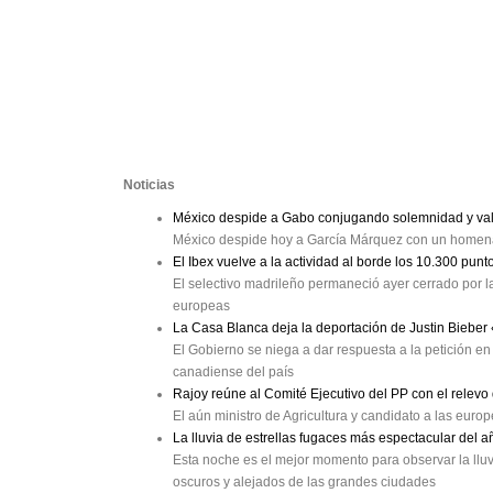
Noticias
México despide a Gabo conjugando solemnidad y val
México despide hoy a García Márquez con un homenaj
El Ibex vuelve a la actividad al borde los 10.300 punt
El selectivo madrileño permaneció ayer cerrado por la
europeas
La Casa Blanca deja la deportación de Justin Bieber
El Gobierno se niega a dar respuesta a la petición en 
canadiense del país
Rajoy reúne al Comité Ejecutivo del PP con el relev
El aún ministro de Agricultura y candidato a las eur
La lluvia de estrellas fugaces más espectacular del a
Esta noche es el mejor momento para observar la lluv
oscuros y alejados de las grandes ciudades