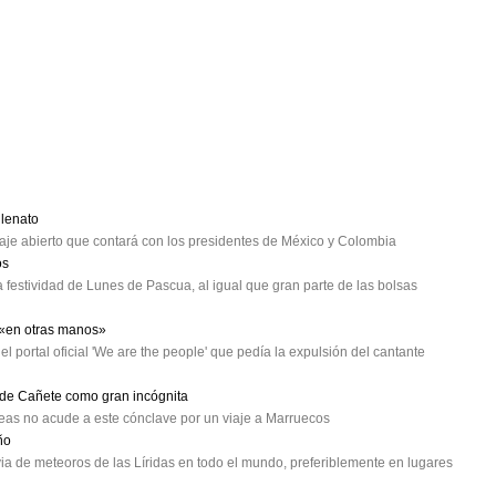
lenato
e abierto que contará con los presidentes de México y Colombia
os
 festividad de Lunes de Pascua, al igual que gran parte de las bolsas
 «en otras manos»
el portal oficial 'We are the people' que pedía la expulsión del cantante
o de Cañete como gran incógnita
opeas no acude a este cónclave por un viaje a Marruecos
ño
ia de meteoros de las Líridas en todo el mundo, preferiblemente en lugares