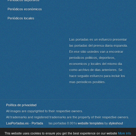
Periódicos deportivos
Periódicos económicos
Periódicos locales
Las portadas es un esfuerzo presentar
las portadas del prensa diaria espanola.
En ese sitio ustedes van a encontrar
periodicos politicos, deportivos,
economicos y locales del mismo dia
como archivo de dias anteriores. Se
hace seguido esfuerzo para incluir los
mas periodicos posibles.
Política de privacidad
All images are copyrighted to their respective owners.
All trademarks and registered trademarks are the property of their respective owners.
LasPortadas.es - Portada
las portadas 0.001s
website templates
by
styleshout
This website uses cookies to ensure you get the best experience on our website
More info