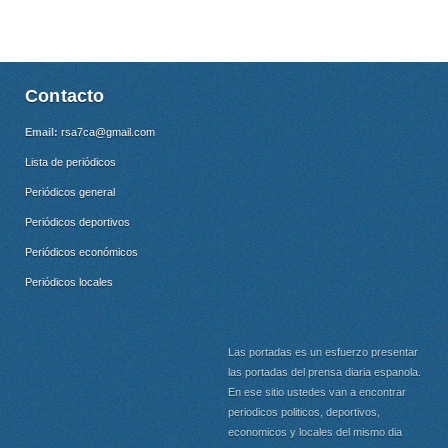
Contacto
Email:
rsa7ca@gmail.com
Lista de periódicos
Periódicos general
Periódicos deportivos
Periódicos económicos
Periódicos locales
Las portadas es un esfuerzo presentar
las portadas del prensa diaria espanola.
En ese sitio ustedes van a encontrar
periodicos politicos, deportivos,
economicos y locales del mismo dia