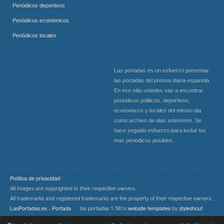
Periódicos deportivos
Periódicos económicos
Periódicos locales
Las portadas es un esfuerzo presentar
las portadas del prensa diaria espanola.
En ese sitio ustedes van a encontrar
periodicos politicos, deportivos,
economicos y locales del mismo dia
como archivo de dias anteriores. Se
hace seguido esfuerzo para incluir los
mas periodicos posibles.
Política de privacidad
All images are copyrighted to their respective owners.
All trademarks and registered trademarks are the property of their respective owners.
LasPortadas.es - Portada
las portadas 1.581s
website templates
by
styleshout