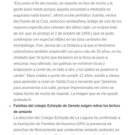
“Era como el fin del mundo, de repente se hizo de noche y la
gente pasó miedo porque aquella oscuridad a mediodía no
auguraba nada bueno”, afirmó a este periódico Juanita, vecina
del Puerto de la Cruz, entonces veinteañera, testigo de uno de los
mayores espectáculos celestes del último siglo: un eclipse total
de sol, que se produjo el 2 de octubre de 1959 y que se pudo
contemplar con especial nitidez en las islas centrales del
Archipiélago. Puri, vecina de La Orotava a la que el fenómeno
astronómico también sorprendió con poco más de 20 años, no ha
olvidado que “el burro que teníamos en la finca se puso a
rebuznar, muy alterado, las gallinas se volvieron locas y
empezaron a correr de un lado a otro, y los gallos se pusieron a
cantar”. Mary estaba a punto de cumplir 12 años, asistía a clases
para aprender a coser en Santa Cruz y recuerda que “paramos
para asomarnos a la calle, porque impresionaba ver cómo se
había hecho de noche de repente. La imagen que se me quedó
grabada fu
Familias del colegio Echeyde de Geneto exigen retirar los techos
de amianto
La dirección del Colegio Echeyde de La Laguna ha confirmado a
la Asociación de Familias de Alumnos (AFA) la presencia de
planchas de fibrocemento que contendrían amianto (asbesto) en