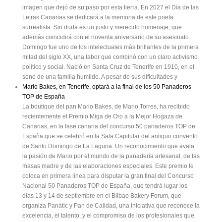
imagen que dejó de su paso por esta tierra. En 2027 el Día de las
Letras Canarias se dedicará a la memoria de este poeta
surrealista. Sin duda es un justo y merecido homenaje, que
además coincidirá con el noventa aniversario de su asesinato.
Domingo fue uno de los intelectuales más brillantes de la primera
mitad del siglo XX, una labor que combinó con un claro activismo
político y social. Nació en Santa Cruz de Tenerife en 1910, en el
seno de una familia humilde. A pesar de sus dificultades y
Mario Bakes, en Tenerife, optará a la final de los 50 Panaderos
TOP de España
La boutique del pan Mario Bakes, de Mario Torres, ha recibido
recientemente el Premio Miga de Oro a la Mejor Hogaza de
Canarias, en la fase canaria del concurso 50 panaderos TOP de
España que se celebró en la Sala Capitular del antiguo convento
de Santo Domingo de La Laguna. Un reconocimiento que avala
la pasión de Mario por el mundo de la panadería artesanal, de las
masas madre y de las elaboraciones especiales. Este premio le
coloca en primera línea para disputar la gran final del Concurso
Nacional 50 Panaderos TOP de España, que tendrá lugar los
días 13 y 14 de septiembre en el Bilbao Bakery Forum, que
organiza Panàtic y Pan de Calidad, una iniciativa que reconoce la
excelencia, el talento, y el compromiso de los profesionales que