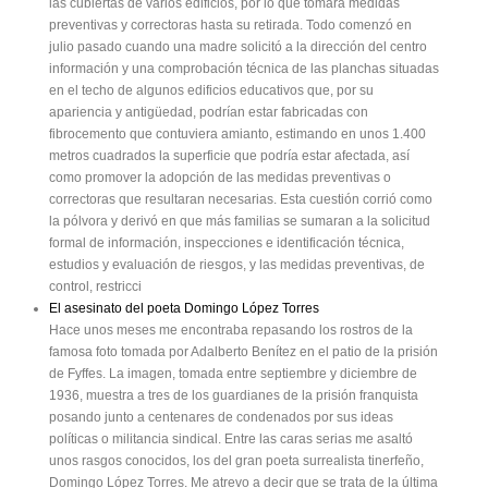
las cubiertas de varios edificios, por lo que tomará medidas
preventivas y correctoras hasta su retirada. Todo comenzó en
julio pasado cuando una madre solicitó a la dirección del centro
información y una comprobación técnica de las planchas situadas
en el techo de algunos edificios educativos que, por su
apariencia y antigüedad, podrían estar fabricadas con
fibrocemento que contuviera amianto, estimando en unos 1.400
metros cuadrados la superficie que podría estar afectada, así
como promover la adopción de las medidas preventivas o
correctoras que resultaran necesarias. Esta cuestión corrió como
la pólvora y derivó en que más familias se sumaran a la solicitud
formal de información, inspecciones e identificación técnica,
estudios y evaluación de riesgos, y las medidas preventivas, de
control, restricci
El asesinato del poeta Domingo López Torres
Hace unos meses me encontraba repasando los rostros de la
famosa foto tomada por Adalberto Benítez en el patio de la prisión
de Fyffes. La imagen, tomada entre septiembre y diciembre de
1936, muestra a tres de los guardianes de la prisión franquista
posando junto a centenares de condenados por sus ideas
políticas o militancia sindical. Entre las caras serias me asaltó
unos rasgos conocidos, los del gran poeta surrealista tinerfeño,
Domingo López Torres. Me atrevo a decir que se trata de la última