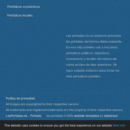
Periódicos económicos
Periódicos locales
Las portadas es un esfuerzo presentar
las portadas del prensa diaria espanola.
En ese sitio ustedes van a encontrar
periodicos politicos, deportivos,
economicos y locales del mismo dia
como archivo de dias anteriores. Se
hace seguido esfuerzo para incluir los
mas periodicos posibles.
Política de privacidad
All images are copyrighted to their respective owners.
All trademarks and registered trademarks are the property of their respective owners.
LasPortadas.es - Portada
las portadas 0.005s
website templates
by
styleshout
This website uses cookies to ensure you get the best experience on our website
More info