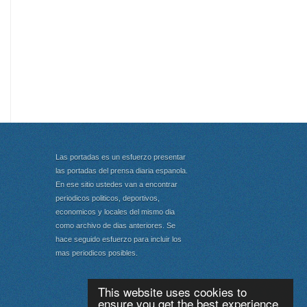
Las portadas es un esfuerzo presentar
las portadas del prensa diaria espanola.
En ese sitio ustedes van a encontrar
periodicos politicos, deportivos,
economicos y locales del mismo dia
como archivo de dias anteriores. Se
hace seguido esfuerzo para incluir los
mas periodicos posibles.
This website uses cookies to
ensure you get the best experience