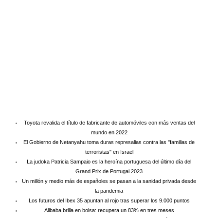
Toyota revalida el título de fabricante de automóviles con más ventas del
mundo en 2022
El Gobierno de Netanyahu toma duras represalias contra las "familias de
terroristas" en Israel
La judoka Patricia Sampaio es la heroína portuguesa del último día del
Grand Prix de Portugal 2023
Un millón y medio más de españoles se pasan a la sanidad privada desde
la pandemia
Los futuros del Ibex 35 apuntan al rojo tras superar los 9.000 puntos
Alibaba brilla en bolsa: recupera un 83% en tres meses