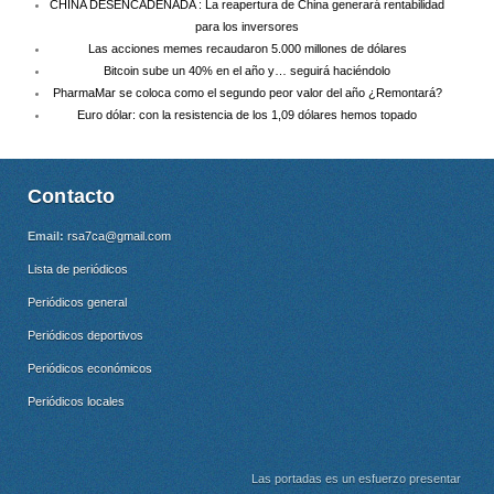
CHINA DESENCADENADA : La reapertura de China generará rentabilidad
para los inversores
Las acciones memes recaudaron 5.000 millones de dólares
Bitcoin sube un 40% en el año y… seguirá haciéndolo
PharmaMar se coloca como el segundo peor valor del año ¿Remontará?
Euro dólar: con la resistencia de los 1,09 dólares hemos topado
Contacto
Email:
rsa7ca@gmail.com
Lista de periódicos
Periódicos general
Periódicos deportivos
Periódicos económicos
Periódicos locales
Las portadas es un esfuerzo presentar