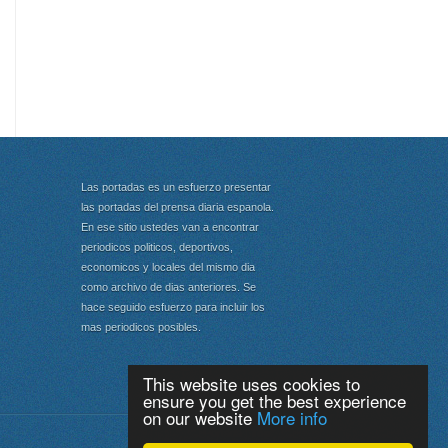
Las portadas es un esfuerzo presentar
las portadas del prensa diaria espanola.
En ese sitio ustedes van a encontrar
periodicos politicos, deportivos,
economicos y locales del mismo dia
como archivo de dias anteriores. Se
hace seguido esfuerzo para incluir los
mas periodicos posibles.
This website uses cookies to
ensure you get the best experience
on our website
More info
Portada
|
Top