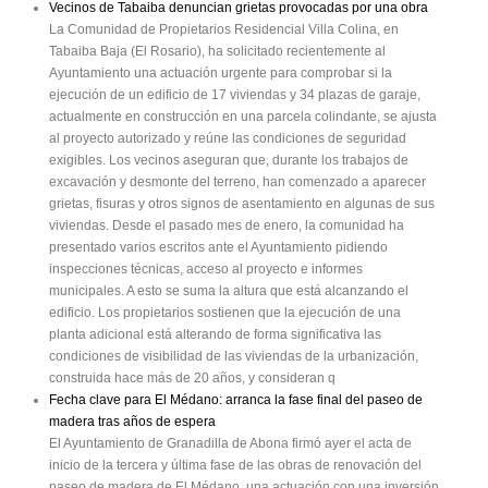
Vecinos de Tabaiba denuncian grietas provocadas por una obra
La Comunidad de Propietarios Residencial Villa Colina, en
Tabaiba Baja (El Rosario), ha solicitado recientemente al
Ayuntamiento una actuación urgente para comprobar si la
ejecución de un edificio de 17 viviendas y 34 plazas de garaje,
actualmente en construcción en una parcela colindante, se ajusta
al proyecto autorizado y reúne las condiciones de seguridad
exigibles. Los vecinos aseguran que, durante los trabajos de
excavación y desmonte del terreno, han comenzado a aparecer
grietas, fisuras y otros signos de asentamiento en algunas de sus
viviendas. Desde el pasado mes de enero, la comunidad ha
presentado varios escritos ante el Ayuntamiento pidiendo
inspecciones técnicas, acceso al proyecto e informes
municipales. A esto se suma la altura que está alcanzando el
edificio. Los propietarios sostienen que la ejecución de una
planta adicional está alterando de forma significativa las
condiciones de visibilidad de las viviendas de la urbanización,
construida hace más de 20 años, y consideran q
Fecha clave para El Médano: arranca la fase final del paseo de
madera tras años de espera
El Ayuntamiento de Granadilla de Abona firmó ayer el acta de
inicio de la tercera y última fase de las obras de renovación del
paseo de madera de El Médano, una actuación con una inversión