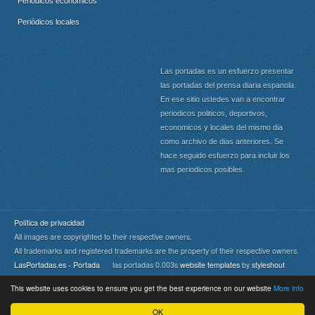
Periódicos económicos
Periódicos locales
Las portadas es un esfuerzo presentar
las portadas del prensa diaria espanola.
En ese sitio ustedes van a encontrar
periodicos politicos, deportivos,
economicos y locales del mismo dia
como archivo de dias anteriores. Se
hace seguido esfuerzo para incluir los
mas periodicos posibles.
Política de privacidad
All images are copyrighted to their respective owners.
All trademarks and registered trademarks are the property of their respective owners.
LasPortadas.es - Portada
las portadas 0.003s
website templates
by
styleshout
This website uses cookies to ensure you get the best experience on our website
More info
Portada
|
Top
OK