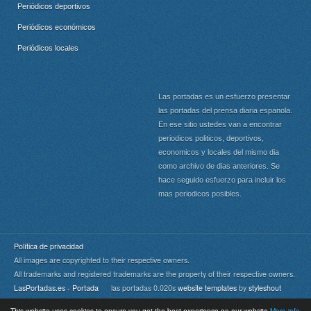
Periódicos deportivos
Periódicos económicos
Periódicos locales
Las portadas es un esfuerzo presentar
las portadas del prensa diaria espanola.
En ese sitio ustedes van a encontrar
periodicos politicos, deportivos,
economicos y locales del mismo dia
como archivo de dias anteriores. Se
hace seguido esfuerzo para incluir los
mas periodicos posibles.
Política de privacidad
All images are copyrighted to their respective owners.
All trademarks and registered trademarks are the property of their respective owners.
LasPortadas.es - Portada
las portadas 0.020s
website templates
by
styleshout
This website uses cookies to ensure you get the best experience on our website
More info