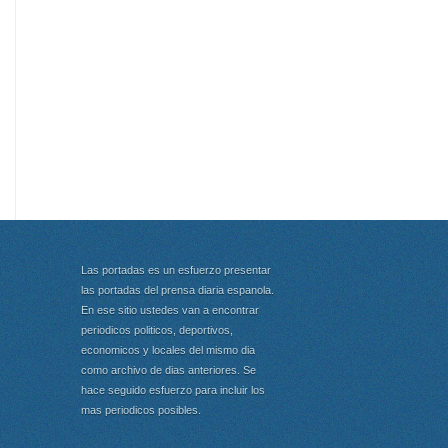
Las portadas es un esfuerzo presentar
las portadas del prensa diaria espanola.
En ese sitio ustedes van a encontrar
periodicos politicos, deportivos,
economicos y locales del mismo dia
como archivo de dias anteriores. Se
hace seguido esfuerzo para incluir los
mas periodicos posibles.