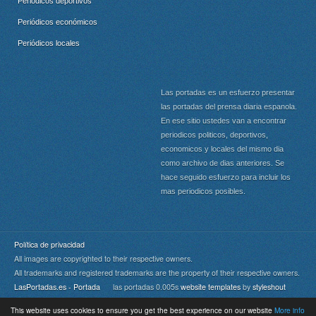
Periódicos deportivos
Periódicos económicos
Periódicos locales
Las portadas es un esfuerzo presentar
las portadas del prensa diaria espanola.
En ese sitio ustedes van a encontrar
periodicos politicos, deportivos,
economicos y locales del mismo dia
como archivo de dias anteriores. Se
hace seguido esfuerzo para incluir los
mas periodicos posibles.
Política de privacidad
All images are copyrighted to their respective owners.
All trademarks and registered trademarks are the property of their respective owners.
LasPortadas.es - Portada
las portadas 0.005s
website templates
by
styleshout
This website uses cookies to ensure you get the best experience on our website
More info