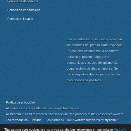
Periódicos deportivos
Periódicos económicos
Periódicos locales
Las portadas es un esfuerzo presentar
las portadas del prensa diaria espanola.
En ese sitio ustedes van a encontrar
periodicos politicos, deportivos,
economicos y locales del mismo dia
como archivo de dias anteriores. Se
hace seguido esfuerzo para incluir los
mas periodicos posibles.
Política de privacidad
All images are copyrighted to their respective owners.
All trademarks and registered trademarks are the property of their respective owners.
LasPortadas.es - Portada
las portadas 0.001s
website templates
by
styleshout
This website uses cookies to ensure you get the best experience on our website
More info