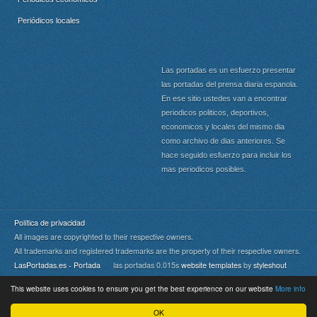
Periódicos locales
Las portadas es un esfuerzo presentar
las portadas del prensa diaria espanola.
En ese sitio ustedes van a encontrar
periodicos politicos, deportivos,
economicos y locales del mismo dia
como archivo de dias anteriores. Se
hace seguido esfuerzo para incluir los
mas periodicos posibles.
Política de privacidad
All images are copyrighted to their respective owners.
All trademarks and registered trademarks are the property of their respective owners.
LasPortadas.es - Portada
las portadas 0.015s
website templates
by
styleshout
This website uses cookies to ensure you get the best experience on our website
More info
Portada
|
Top
OK