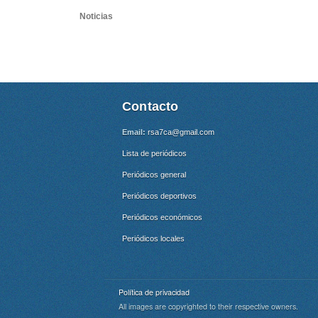
Noticias
Contacto
Email:
rsa7ca@gmail.com
Lista de periódicos
Periódicos general
Periódicos deportivos
Periódicos económicos
Periódicos locales
Política de privacidad
All images are copyrighted to their respective owners.