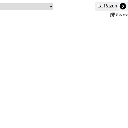
La Razón
Sitio w