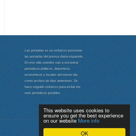
Las portadas es un esfuerzo presentar
las portadas del prensa diaria espanola.
En ese sitio ustedes van a encontrar
periodicos politicos, deportivos,
economicos y locales del mismo dia
como archivo de dias anteriores. Se
hace seguido esfuerzo para incluir los
mas periodicos posibles.
This website uses cookies to
ensure you get the best experience
on our website
More info
Portada
|
Top
OK