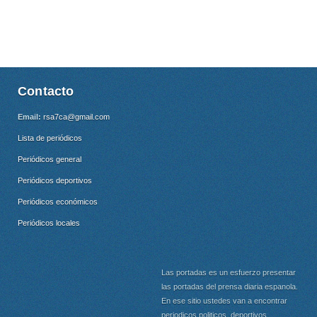
Contacto
Email:
rsa7ca@gmail.com
Lista de periódicos
Periódicos general
Periódicos deportivos
Periódicos económicos
Periódicos locales
Las portadas es un esfuerzo presentar
las portadas del prensa diaria espanola.
En ese sitio ustedes van a encontrar
periodicos politicos, deportivos,