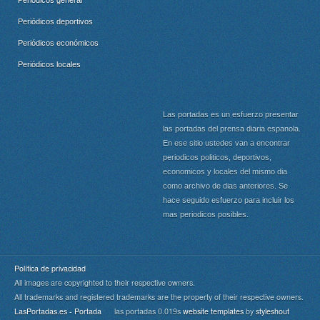
Periódicos general
Periódicos deportivos
Periódicos económicos
Periódicos locales
Las portadas es un esfuerzo presentar
las portadas del prensa diaria espanola.
En ese sitio ustedes van a encontrar
periodicos politicos, deportivos,
economicos y locales del mismo dia
como archivo de dias anteriores. Se
hace seguido esfuerzo para incluir los
mas periodicos posibles.
Política de privacidad
All images are copyrighted to their respective owners.
All trademarks and registered trademarks are the property of their respective owners.
LasPortadas.es - Portada
las portadas 0.019s
website templates
by
styleshout