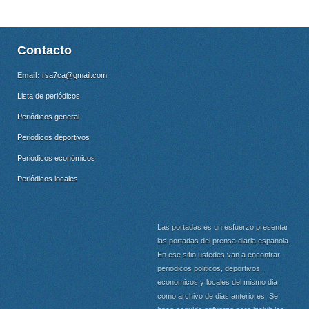
Contacto
Email:
rsa7ca@gmail.com
Lista de periódicos
Periódicos general
Periódicos deportivos
Periódicos económicos
Periódicos locales
Las portadas es un esfuerzo presentar
las portadas del prensa diaria espanola.
En ese sitio ustedes van a encontrar
periodicos politicos, deportivos,
economicos y locales del mismo dia
como archivo de dias anteriores. Se