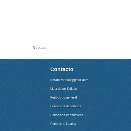
Noticias
Contacto
Email:
rsa7ca@gmail.com
Lista de periódicos
Periódicos general
Periódicos deportivos
Periódicos económicos
Periódicos locales