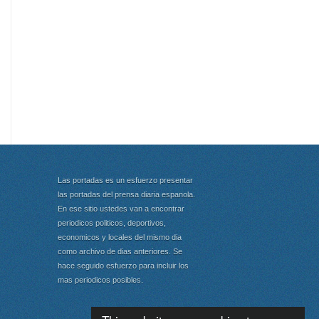
Las portadas es un esfuerzo presentar
las portadas del prensa diaria espanola.
En ese sitio ustedes van a encontrar
periodicos politicos, deportivos,
economicos y locales del mismo dia
como archivo de dias anteriores. Se
hace seguido esfuerzo para incluir los
mas periodicos posibles.