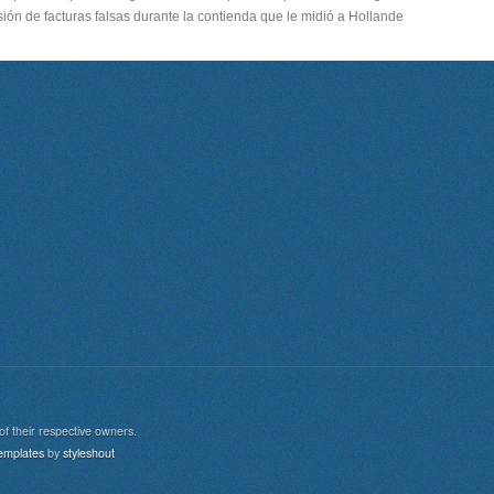
ión de facturas falsas durante la contienda que le midió a Hollande
of their respective owners.
aw
emplates
by
styleshout