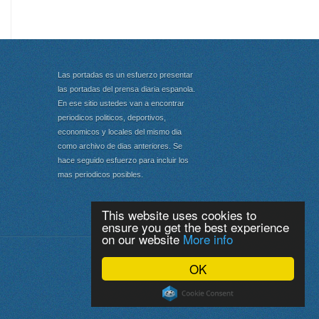
Las portadas es un esfuerzo presentar
las portadas del prensa diaria espanola.
En ese sitio ustedes van a encontrar
periodicos politicos, deportivos,
economicos y locales del mismo dia
como archivo de dias anteriores. Se
hace seguido esfuerzo para incluir los
mas periodicos posibles.
This website uses cookies to
ensure you get the best experience
on our website
More info
Portada
|
Top
OK