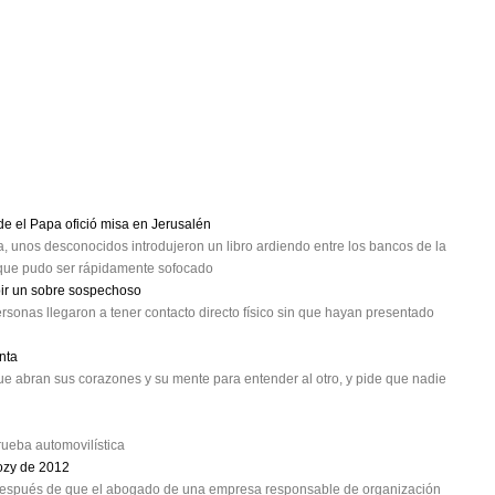
e el Papa ofició misa en Jerusalén
, unos desconocidos introdujeron un libro ardiendo entre los bancos de la
 que pudo ser rápidamente sofocado
ibir un sobre sospechoso
rsonas llegaron a tener contacto directo físico sin que hayan presentado
nta
que abran sus corazones y su mente para entender al otro, y pide que nadie
prueba automovilística
ozy de 2012
P después de que el abogado de una empresa responsable de organización