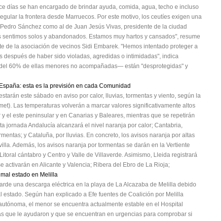
ace días se han encargado de brindar ayuda, comida, agua, techo e incluso
egular la frontera desde Marruecos. Por este motivo, los ceutíes exigen una
e Pedro Sánchez como al de Juan Jesús Vivas, presidente de la ciudad
s sentimos solos y abandonados. Estamos muy hartos y cansados", resume
e de la asociación de vecinos Sidi Embarek. "Hemos intentado proteger a
 después de haber sido violadas, agredidas o intimidadas", indica
 del 60% de ellas menores no acompañadas— están "desprotegidas" y
e España: esta es la previsión en cada Comunidad
tarán este sábado en aviso por calor, lluvias, tormentas y viento, según la
met). Las temperaturas volverán a marcar valores significativamente altos
y el este peninsular y en Canarias y Baleares, mientras que se repetirán
ta jornada Andalucía alcanzará el nivel naranja por calor; Cantabria,
mentas; y Cataluña, por lluvias. En concreto, los avisos naranja por altas
lla. Además, los avisos naranja por tormentas se darán en la Vertiente
Litoral cántabro y Centro y Valle de Villaverde. Asimismo, Lleida registrará
 se activarán en Alicante y Valencia; Ribera del Ebro de La Rioja;
 mal estado en Melilla
tarde una descarga eléctrica en la playa de La Alcazaba de Melilla debido
 estado. Según han explicado a Efe fuentes de Coalición por Melilla
d autónoma, el menor se encuentra actualmente estable en el Hospital
nas que le ayudaron y que se encuentran en urgencias para comprobar si