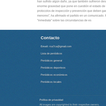
han sufrido algún daño, ya que también sufrieron des
enorme gravedad que pone en cuestión el estado de c
protocolos de inspección y prevención que deben gar
menores", ha afirmado el partido en un comunicado. P
"inmediata" sobre las circunstancias de es
Contacto
Email:
rsa7ca@gmail.com
Lista de periódicos
Periódicos general
Periódicos deportivos
Periódicos económicos
Periódicos locales
Política de privacidad
All images are copyrighted to their respective owners.