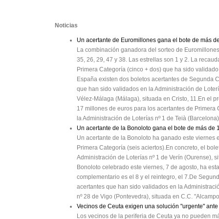
Noticias
Un acertante de Euromillones gana el bote de más de
La combinación ganadora del sorteo de Euromillones 
35, 26, 29, 47 y 38. Las estrellas son 1 y 2. La reca
Primera Categoría (cinco + dos) que ha sido validad
España existen dos boletos acertantes de Segunda C
que han sido validados en la Administración de Loterí
Vélez-Málaga (Málaga), situada en Cristo, 11.En el 
17 millones de euros para los acertantes de Primera C
la Administración de Loterías nº 1 de Teià (Barcelona)
Un acertante de la Bonoloto gana el bote de más de 
Un acertante de la Bonoloto ha ganado este viernes e
Primera Categoría (seis aciertos).En concreto, el bol
Administración de Loterías nº 1 de Verín (Ourense), 
Bonoloto celebrado este viernes, 7 de agosto, ha est
complementario es el 8 y el reintegro, el 7.De Segun
acertantes que han sido validados en la Administración
nº 28 de Vigo (Pontevedra), situada en C.C. "Alcampo 
Vecinos de Ceuta exigen una solución "urgente" ante
Los vecinos de la periferia de Ceuta ya no pueden má