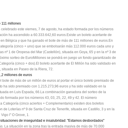
 111 millones
celebrado este viernes, 7 de agosto, ha estado formada por los números
udación ha ascendido a 60.333.642,60 euros.Existe un boleto acertante de
o en Bélgica y que ha ganado el bote de más de 111 millones de euros.En
ategoría (cinco + uno) que se embolsarán más 112.000 euros cada uno y
as nº 1 de Oropesa del Mar (Castellón), situada en Goya, 65 y en la nº 3 de
próximo sorteo de EuroMillones se pondrá en juego un fondo garantizado de
ategoría (cinco + dos).El boleto acertante de El Millón ha sido validado en
, situada en Paseo de la Riera, 72.
1,2 millones de euros
l bote de más de un millón de euros al portar el único boleto premiado de
eto ha sido premiado con 1.215.273,96 euros y ha sido validado en la
situada en Luis Espada, 66.La combinación ganadora del sorteo de la
ado formada por los números 43, 03, 25, 22, 49 y 42. El número
da Categoría (cinco aciertos + Complementario) existen dos boletos
 de Loterías nº 9 de Santa Cruz de Tenerife, situada en Castillo, 3 y en la
Vigo l" O Grove, 1.
 situaciones de inseguridad e insalubridad: "Estamos desbordados"
s. La situación en la zona tras la entrada masiva de más de 70.000