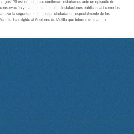
cargas. "Si estos hechos se confirman, estaríamos ante un episodio de
onservación y mantenimiento de las instalaciones públicas, así como los
antizar la seguridad de todos los ciudadanos, especialmente de los
or ello, ha exigido al Gobierno de Melilla que informe de manera