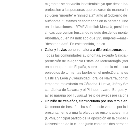
migrantes se ha vuelto insostenible, ya que desde h
protección a las personas que cruzaron de manera irr
solución "urgente" e "inmediata" tanto al Gobierno d
autónoma. "Estamos desbordados en la periferia. No
en declaraciones a RTVE Abdellah Mustafa, president
chicas que venían buscando refugio desde los montes
Abdellah, quien ha indicado que 295 mujeres —más
"desatendidas". En este sentido, indica
Calor y lluvias ponen en alerta a diferentes zonas d
Todas las comunidades autónomas, excepto Galicia, es
predicción de la Agencia Estatal de Meteorología (Ae
en buena parte de España, sobre todo en la mitad sur 
episodios de tormentas fuertes en el norte.Durante es
Castilla y León y Comunidad Foral de Navarra, por tor
temperaturas estarán en Córdoba, Huelva, Jaén y Sevi
cantábrica de Navarra y el Pirineo navarro; Burgos; y 
aviso naranja por lluvias.El resto de avisos por calor
Un niño de tres años, electrocutado por una farola en
Un menor de tres años ha sufrido este viernes por la 
presuntamente a una farola que se encontraba en mal
(CPM), principal partido de la oposición en la ciuda
Universitario de la ciudad junto con otras dos perso