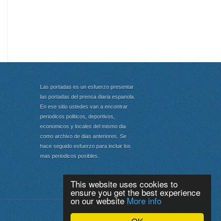
Las portadas es un esfuerzo presentar
las portadas del prensa diaria espanola.
En ese sitio ustedes van a encontrar
periodicos politicos, deportivos,
economicos y locales del mismo dia
como archivo de dias anteriores. Se
hace seguido esfuerzo para incluir los
mas periodicos posibles.
This website uses cookies to
ensure you get the best experience
on our website
More info
Portada
|
Top