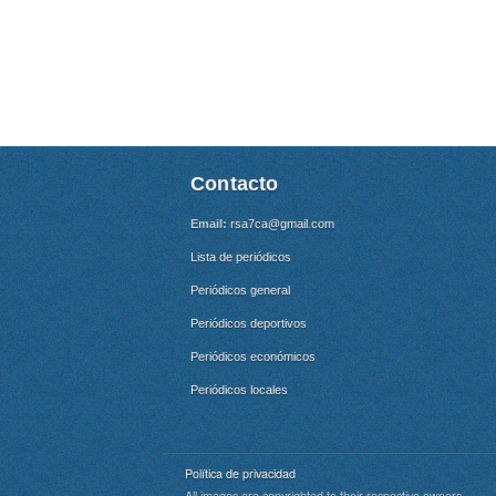
Contacto
Email:
rsa7ca@gmail.com
Lista de periódicos
Periódicos general
Periódicos deportivos
Periódicos económicos
Periódicos locales
Política de privacidad
All images are copyrighted to their respective owners.