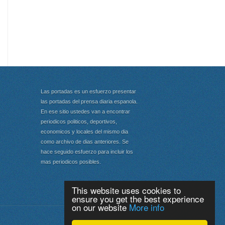
Las portadas es un esfuerzo presentar
las portadas del prensa diaria espanola.
En ese sitio ustedes van a encontrar
periodicos politicos, deportivos,
economicos y locales del mismo dia
como archivo de dias anteriores. Se
hace seguido esfuerzo para incluir los
mas periodicos posibles.
This website uses cookies to
ensure you get the best experience
on our website
More info
Portada
|
Top