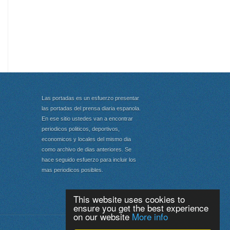
Las portadas es un esfuerzo presentar
las portadas del prensa diaria espanola.
En ese sitio ustedes van a encontrar
periodicos politicos, deportivos,
economicos y locales del mismo dia
como archivo de dias anteriores. Se
hace seguido esfuerzo para incluir los
mas periodicos posibles.
This website uses cookies to
ensure you get the best experience
on our website
More info
Portada
|
Top