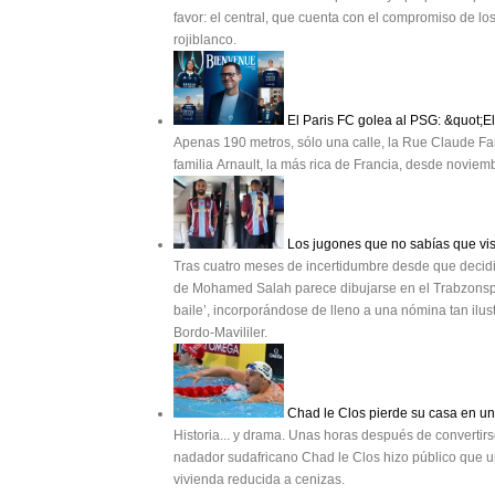
favor: el central, que cuenta con el compromiso de los 
rojiblanco.
El Paris FC golea al PSG: &quot;E
Apenas 190 metros, sólo una calle, la Rue Claude Far
familia Arnault, la más rica de Francia, desde novie
Los jugones que no sabías que vis
Tras cuatro meses de incertidumbre desde que decidió 
de Mohamed Salah parece dibujarse en el Trabzonspor. 
baile’, incorporándose de lleno a una nómina tan ilu
Bordo-Mavililer.
Chad le Clos pierde su casa en un 
Historia... y drama. Unas horas después de convertir
nadador sudafricano Chad le Clos hizo público que un
vivienda reducida a cenizas.