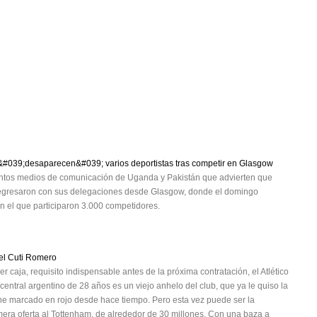
&#039;desaparecen&#039; varios deportistas tras competir en Glasgow
stintos medios de comunicación de Uganda y Pakistán que advierten que
o regresaron con sus delegaciones desde Glasgow, donde el domingo
n el que participaron 3.000 competidores.
 el Cuti Romero
 caja, requisito indispensable antes de la próxima contratación, el Atlético
 central argentino de 28 años es un viejo anhelo del club, que ya le quiso la
ne marcado en rojo desde hace tiempo. Pero esta vez puede ser la
rimera oferta al Tottenham, de alrededor de 30 millones. Con una baza a