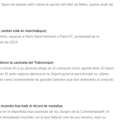
Spurs de dejarle salir y tiene la opción del Inter de Milán, quiere vestir de
l cambio está en marcha&quot;
rère, separan a Paris Saint-Germain y Paris FC, propiedad de la
mbre de 2024.
tieron la camiseta del Trabzonspor
poner fin a su gloriosa etapa en el Liverpool como agente libre, El futuro
El astro egipcio aterriza en la SüperLig turca para brindar su ‘último
stre como sorprendente de grandes talentos que han defendido al conjunto
incendio tras batir el récord de medallas
se en el deportista más laureado de los Juegos de la Commonwealth, el
 devastador incendio, en el que falleció uno de sus vecinos, dejó su