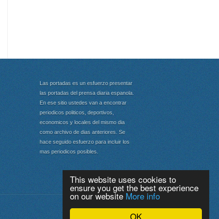
Las portadas es un esfuerzo presentar
las portadas del prensa diaria espanola.
En ese sitio ustedes van a encontrar
periodicos politicos, deportivos,
economicos y locales del mismo dia
como archivo de dias anteriores. Se
hace seguido esfuerzo para incluir los
mas periodicos posibles.
This website uses cookies to
ensure you get the best experience
on our website
More info
Portada
|
Top
OK