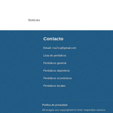
Noticias
Contacto
Email:
rsa7ca@gmail.com
Lista de periódicos
Periódicos general
Periódicos deportivos
Periódicos económicos
Periódicos locales
Política de privacidad
All images are copyrighted to their respective owners.