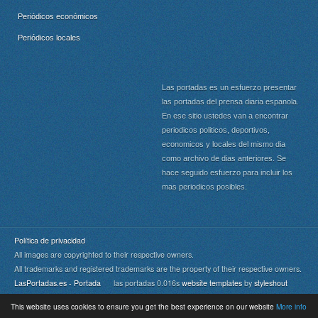
Periódicos económicos
Periódicos locales
Las portadas es un esfuerzo presentar
las portadas del prensa diaria espanola.
En ese sitio ustedes van a encontrar
periodicos politicos, deportivos,
economicos y locales del mismo dia
como archivo de dias anteriores. Se
hace seguido esfuerzo para incluir los
mas periodicos posibles.
Política de privacidad
All images are copyrighted to their respective owners.
All trademarks and registered trademarks are the property of their respective owners.
LasPortadas.es - Portada
las portadas 0.016s
website templates
by
styleshout
This website uses cookies to ensure you get the best experience on our website
More info