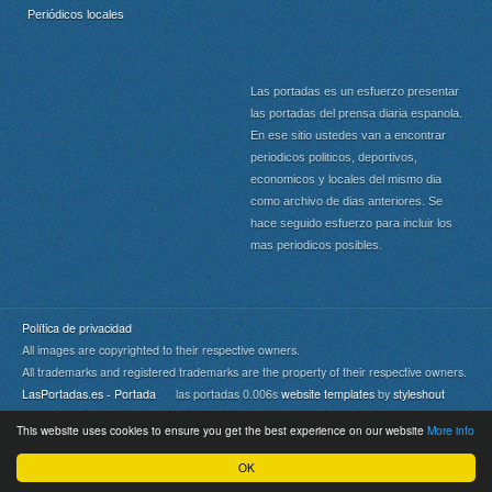
Periódicos locales
Las portadas es un esfuerzo presentar
las portadas del prensa diaria espanola.
En ese sitio ustedes van a encontrar
periodicos politicos, deportivos,
economicos y locales del mismo dia
como archivo de dias anteriores. Se
hace seguido esfuerzo para incluir los
mas periodicos posibles.
Política de privacidad
All images are copyrighted to their respective owners.
All trademarks and registered trademarks are the property of their respective owners.
LasPortadas.es - Portada
las portadas 0.006s
website templates
by
styleshout
This website uses cookies to ensure you get the best experience on our website
More info
Portada
|
Top
OK