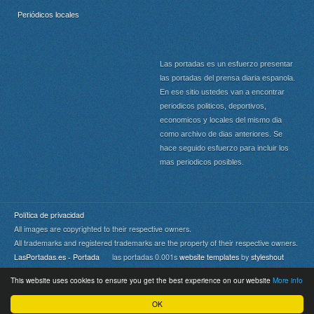
Periódicos locales
Las portadas es un esfuerzo presentar
las portadas del prensa diaria espanola.
En ese sitio ustedes van a encontrar
periodicos politicos, deportivos,
economicos y locales del mismo dia
como archivo de dias anteriores. Se
hace seguido esfuerzo para incluir los
mas periodicos posibles.
Política de privacidad
All images are copyrighted to their respective owners.
All trademarks and registered trademarks are the property of their respective owners.
LasPortadas.es - Portada
las portadas 0.001s
website templates
by
styleshout
This website uses cookies to ensure you get the best experience on our website
More info
Portada
|
Top
OK