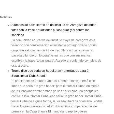
Noticias
Alumnos de bachillerato de un instituto de Zaragoza difunden
fotos con la frase &quot;todas putas&quot; y el centro los
sanciona
La comunidad educativa del instituto Goya de Zaragoza está
viviendo con consternación el incidente protagonizado por un
grupo de estudiantes de 2.° de bachillerato que la semana
pasada difundieron fotografías en las que con sus manos
escribían la frase "todas putas". Accede al contenido completo de
este artículo.
Trump dice que sería un &quot;gran honor&quot; para él
&quot;tomar Cuba&quot;
El presidente de Estados Unidos, Donald Trump, afirmó este
lunes que sería "un gran honor" para él "tomar Cuba", en medio
de las tensiones entre ambos países por el bloqueo energético
contra la isla. "Tomar Cuba, eso sería un gran honor. Tomar Cuba,
tomar Cuba de alguna forma, sí. Ya sea liberarla o tomarla. Podría
hacer lo que quisiera con ella", dijo en una comparecencia de
prensa en la Casa Blanca.El mandatario repitió que su