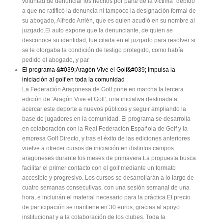
voluntad de denunciar los hechos por parte de la víctima" debido
a que no ratificó la denuncia ni tampoco la designación formal de
su abogado, Alfredo Arrién, que es quien acudió en su nombre al
juzgado.El auto expone que la denunciante, de quien se
desconoce su identidad, fue citada en el juzgado para resolver si
se le otorgaba la condición de testigo protegido, como había
pedido el abogado, y par
El programa &#039;Aragón Vive el Golf&#039; impulsa la
iniciación al golf en toda la comunidad
La Federación Aragonesa de Golf pone en marcha la tercera
edición de ‘Aragón Vive el Golf’, una iniciativa destinada a
acercar este deporte a nuevos públicos y seguir ampliando la
base de jugadores en la comunidad. El programa se desarrolla
en colaboración con la Real Federación Española de Golf y la
empresa Golf Directo, y tras el éxito de las ediciones anteriores
vuelve a ofrecer cursos de iniciación en distintos campos
aragoneses durante los meses de primavera.La propuesta busca
facilitar el primer contacto con el golf mediante un formato
accesible y progresivo. Los cursos se desarrollarán a lo largo de
cuatro semanas consecutivas, con una sesión semanal de una
hora, e incluirán el material necesario para la práctica.El precio
de participación se mantiene en 30 euros, gracias al apoyo
institucional y a la colaboración de los clubes. Toda la