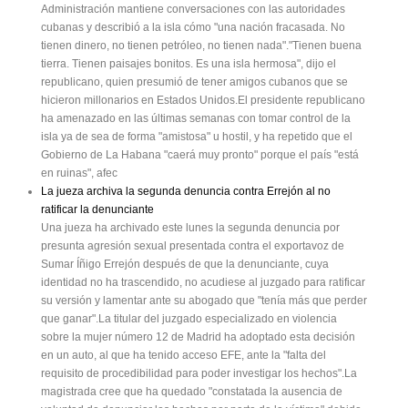
Administración mantiene conversaciones con las autoridades
cubanas y describió a la isla cómo "una nación fracasada. No
tienen dinero, no tienen petróleo, no tienen nada"."Tienen buena
tierra. Tienen paisajes bonitos. Es una isla hermosa", dijo el
republicano, quien presumió de tener amigos cubanos que se
hicieron millonarios en Estados Unidos.El presidente republicano
ha amenazado en las últimas semanas con tomar control de la
isla ya de sea de forma "amistosa" u hostil, y ha repetido que el
Gobierno de La Habana "caerá muy pronto" porque el país "está
en ruinas", afec
La jueza archiva la segunda denuncia contra Errejón al no
ratificar la denunciante
Una jueza ha archivado este lunes la segunda denuncia por
presunta agresión sexual presentada contra el exportavoz de
Sumar Íñigo Errejón después de que la denunciante, cuya
identidad no ha trascendido, no acudiese al juzgado para ratificar
su versión y lamentar ante su abogado que "tenía más que perder
que ganar".La titular del juzgado especializado en violencia
sobre la mujer número 12 de Madrid ha adoptado esta decisión
en un auto, al que ha tenido acceso EFE, ante la "falta del
requisito de procedibilidad para poder investigar los hechos".La
magistrada cree que ha quedado "constatada la ausencia de