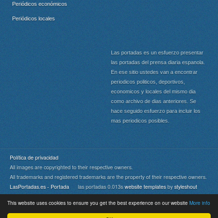
Periódicos económicos
Periódicos locales
Las portadas es un esfuerzo presentar
las portadas del prensa diaria espanola.
En ese sitio ustedes van a encontrar
periodicos politicos, deportivos,
economicos y locales del mismo dia
como archivo de dias anteriores. Se
hace seguido esfuerzo para incluir los
mas periodicos posibles.
Política de privacidad
All images are copyrighted to their respective owners.
All trademarks and registered trademarks are the property of their respective owners.
LasPortadas.es - Portada
las portadas 0.013s
website templates
by
styleshout
This website uses cookies to ensure you get the best experience on our website
More info
Portada
|
Top