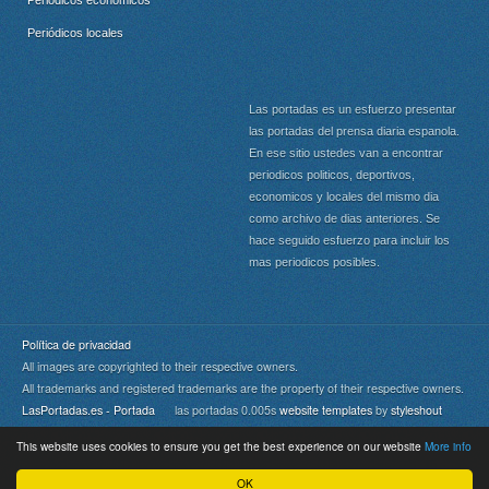
Periódicos económicos
Periódicos locales
Las portadas es un esfuerzo presentar
las portadas del prensa diaria espanola.
En ese sitio ustedes van a encontrar
periodicos politicos, deportivos,
economicos y locales del mismo dia
como archivo de dias anteriores. Se
hace seguido esfuerzo para incluir los
mas periodicos posibles.
Política de privacidad
All images are copyrighted to their respective owners.
All trademarks and registered trademarks are the property of their respective owners.
LasPortadas.es - Portada
las portadas 0.005s
website templates
by
styleshout
This website uses cookies to ensure you get the best experience on our website
More info
Portada
|
Top
OK