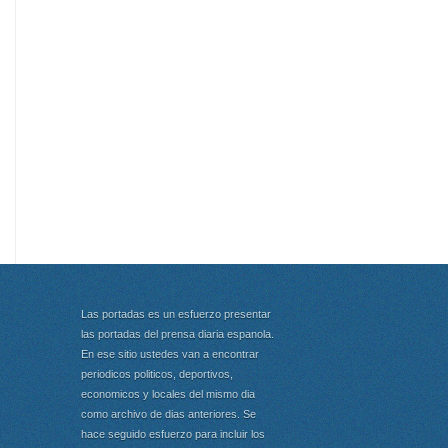
Las portadas es un esfuerzo presentar
las portadas del prensa diaria espanola.
En ese sitio ustedes van a encontrar
periodicos politicos, deportivos,
economicos y locales del mismo dia
como archivo de dias anteriores. Se
hace seguido esfuerzo para incluir los