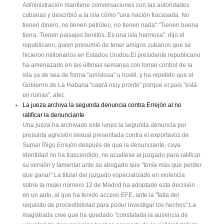
Administración mantiene conversaciones con las autoridades
cubanas y describió a la isla cómo "una nación fracasada. No
tienen dinero, no tienen petróleo, no tienen nada"."Tienen buena
tierra. Tienen paisajes bonitos. Es una isla hermosa", dijo el
republicano, quien presumió de tener amigos cubanos que se
hicieron millonarios en Estados Unidos.El presidente republicano
ha amenazado en las últimas semanas con tomar control de la
isla ya de sea de forma "amistosa" u hostil, y ha repetido que el
Gobierno de La Habana "caerá muy pronto" porque el país "está
en ruinas", afec
La jueza archiva la segunda denuncia contra Errejón al no
ratificar la denunciante
Una jueza ha archivado este lunes la segunda denuncia por
presunta agresión sexual presentada contra el exportavoz de
Sumar Íñigo Errejón después de que la denunciante, cuya
identidad no ha trascendido, no acudiese al juzgado para ratificar
su versión y lamentar ante su abogado que "tenía más que perder
que ganar".La titular del juzgado especializado en violencia
sobre la mujer número 12 de Madrid ha adoptado esta decisión
en un auto, al que ha tenido acceso EFE, ante la "falta del
requisito de procedibilidad para poder investigar los hechos".La
magistrada cree que ha quedado "constatada la ausencia de