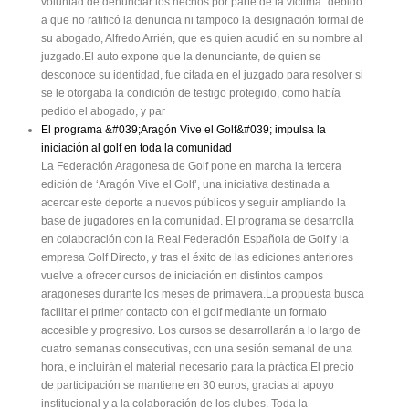
voluntad de denunciar los hechos por parte de la víctima" debido
a que no ratificó la denuncia ni tampoco la designación formal de
su abogado, Alfredo Arrién, que es quien acudió en su nombre al
juzgado.El auto expone que la denunciante, de quien se
desconoce su identidad, fue citada en el juzgado para resolver si
se le otorgaba la condición de testigo protegido, como había
pedido el abogado, y par
El programa &#039;Aragón Vive el Golf&#039; impulsa la
iniciación al golf en toda la comunidad
La Federación Aragonesa de Golf pone en marcha la tercera
edición de ‘Aragón Vive el Golf’, una iniciativa destinada a
acercar este deporte a nuevos públicos y seguir ampliando la
base de jugadores en la comunidad. El programa se desarrolla
en colaboración con la Real Federación Española de Golf y la
empresa Golf Directo, y tras el éxito de las ediciones anteriores
vuelve a ofrecer cursos de iniciación en distintos campos
aragoneses durante los meses de primavera.La propuesta busca
facilitar el primer contacto con el golf mediante un formato
accesible y progresivo. Los cursos se desarrollarán a lo largo de
cuatro semanas consecutivas, con una sesión semanal de una
hora, e incluirán el material necesario para la práctica.El precio
de participación se mantiene en 30 euros, gracias al apoyo
institucional y a la colaboración de los clubes. Toda la