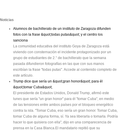
Noticias
Alumnos de bachillerato de un instituto de Zaragoza difunden
fotos con la frase &quot;todas putas&quot; y el centro los
sanciona
La comunidad educativa del instituto Goya de Zaragoza está
viviendo con consternación el incidente protagonizado por un
grupo de estudiantes de 2.° de bachillerato que la semana
pasada difundieron fotografías en las que con sus manos
escribían la frase "todas putas". Accede al contenido completo de
este artículo.
Trump dice que sería un &quot;gran honor&quot; para él
&quot;tomar Cuba&quot;
El presidente de Estados Unidos, Donald Trump, afirmó este
lunes que sería "un gran honor" para él "tomar Cuba", en medio
de las tensiones entre ambos países por el bloqueo energético
contra la isla. "Tomar Cuba, eso sería un gran honor. Tomar Cuba,
tomar Cuba de alguna forma, sí. Ya sea liberarla o tomarla. Podría
hacer lo que quisiera con ella", dijo en una comparecencia de
prensa en la Casa Blanca.El mandatario repitió que su