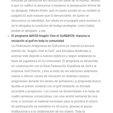
voluntad de denunciar los hechos por parte de la víctima" debido
a que no ratificó la denuncia ni tampoco la designación formal de
su abogado, Alfredo Arrién, que es quien acudió en su nombre al
juzgado.El auto expone que la denunciante, de quien se
desconoce su identidad, fue citada en el juzgado para resolver si
se le otorgaba la condición de testigo protegido, como había
pedido el abogado, y par
El programa &#039;Aragón Vive el Golf&#039; impulsa la
iniciación al golf en toda la comunidad
La Federación Aragonesa de Golf pone en marcha la tercera
edición de ‘Aragón Vive el Golf’, una iniciativa destinada a
acercar este deporte a nuevos públicos y seguir ampliando la
base de jugadores en la comunidad. El programa se desarrolla
en colaboración con la Real Federación Española de Golf y la
empresa Golf Directo, y tras el éxito de las ediciones anteriores
vuelve a ofrecer cursos de iniciación en distintos campos
aragoneses durante los meses de primavera.La propuesta busca
facilitar el primer contacto con el golf mediante un formato
accesible y progresivo. Los cursos se desarrollarán a lo largo de
cuatro semanas consecutivas, con una sesión semanal de una
hora, e incluirán el material necesario para la práctica.El precio
de participación se mantiene en 30 euros, gracias al apoyo
institucional y a la colaboración de los clubes. Toda la