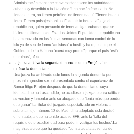
Administración mantiene conversaciones con las autoridades
cubanas y describió a la isla cómo "una nación fracasada. No
tienen dinero, no tienen petróleo, no tienen nada"."Tienen buena
tierra. Tienen paisajes bonitos. Es una isla hermosa", dijo el
republicano, quien presumió de tener amigos cubanos que se
hicieron millonarios en Estados Unidos.El presidente republicano
ha amenazado en las últimas semanas con tomar control de la
isla ya de sea de forma "amistosa" u hostil, y ha repetido que el
Gobierno de La Habana "caerá muy pronto" porque el país "está
en ruinas", afec
La jueza archiva la segunda denuncia contra Errejón al no
ratificar la denunciante
Una jueza ha archivado este lunes la segunda denuncia por
presunta agresión sexual presentada contra el exportavoz de
Sumar Íñigo Errejón después de que la denunciante, cuya
identidad no ha trascendido, no acudiese al juzgado para ratificar
su versión y lamentar ante su abogado que "tenía más que perder
que ganar".La titular del juzgado especializado en violencia
sobre la mujer número 12 de Madrid ha adoptado esta decisión
en un auto, al que ha tenido acceso EFE, ante la "falta del
requisito de procedibilidad para poder investigar los hechos".La
magistrada cree que ha quedado "constatada la ausencia de