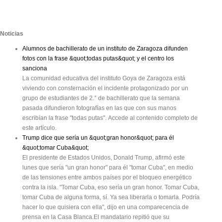
Noticias
Alumnos de bachillerato de un instituto de Zaragoza difunden
fotos con la frase &quot;todas putas&quot; y el centro los
sanciona
La comunidad educativa del instituto Goya de Zaragoza está
viviendo con consternación el incidente protagonizado por un
grupo de estudiantes de 2.° de bachillerato que la semana
pasada difundieron fotografías en las que con sus manos
escribían la frase "todas putas". Accede al contenido completo de
este artículo.
Trump dice que sería un &quot;gran honor&quot; para él
&quot;tomar Cuba&quot;
El presidente de Estados Unidos, Donald Trump, afirmó este
lunes que sería "un gran honor" para él "tomar Cuba", en medio
de las tensiones entre ambos países por el bloqueo energético
contra la isla. "Tomar Cuba, eso sería un gran honor. Tomar Cuba,
tomar Cuba de alguna forma, sí. Ya sea liberarla o tomarla. Podría
hacer lo que quisiera con ella", dijo en una comparecencia de
prensa en la Casa Blanca.El mandatario repitió que su