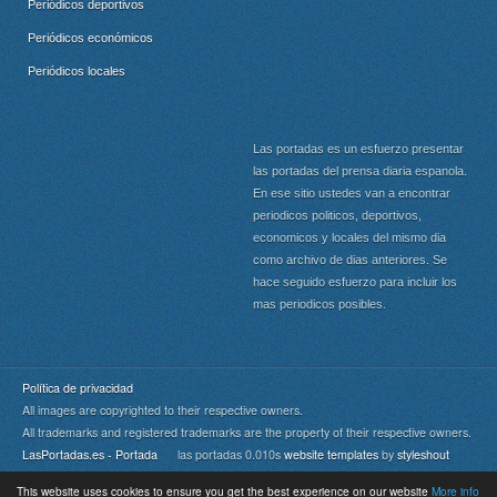
Periódicos deportivos
Periódicos económicos
Periódicos locales
Las portadas es un esfuerzo presentar
las portadas del prensa diaria espanola.
En ese sitio ustedes van a encontrar
periodicos politicos, deportivos,
economicos y locales del mismo dia
como archivo de dias anteriores. Se
hace seguido esfuerzo para incluir los
mas periodicos posibles.
Política de privacidad
All images are copyrighted to their respective owners.
All trademarks and registered trademarks are the property of their respective owners.
LasPortadas.es - Portada
las portadas 0.010s
website templates
by
styleshout
This website uses cookies to ensure you get the best experience on our website
More info