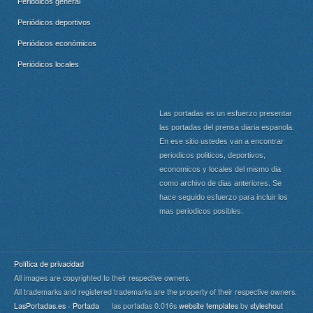
Periódicos general
Periódicos deportivos
Periódicos económicos
Periódicos locales
Las portadas es un esfuerzo presentar
las portadas del prensa diaria espanola.
En ese sitio ustedes van a encontrar
periodicos politicos, deportivos,
economicos y locales del mismo dia
como archivo de dias anteriores. Se
hace seguido esfuerzo para incluir los
mas periodicos posibles.
Política de privacidad
All images are copyrighted to their respective owners.
All trademarks and registered trademarks are the property of their respective owners.
LasPortadas.es - Portada
las portadas 0.016s
website templates
by
styleshout