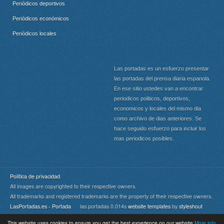
Periódicos deportivos
Periódicos económicos
Periódicos locales
Las portadas es un esfuerzo presentar
las portadas del prensa diaria espanola.
En ese sitio ustedes van a encontrar
periodicos politicos, deportivos,
economicos y locales del mismo dia
como archivo de dias anteriores. Se
hace seguido esfuerzo para incluir los
mas periodicos posibles.
Política de privacidad
All images are copyrighted to their respective owners.
All trademarks and registered trademarks are the property of their respective owners.
LasPortadas.es - Portada
las portadas 0.014s
website templates
by
styleshout
This website uses cookies to ensure you get the best experience on our website
More info