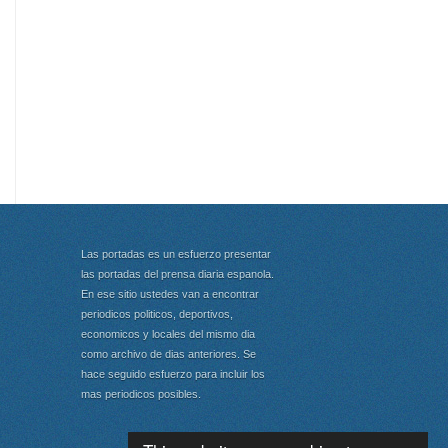
Las portadas es un esfuerzo presentar
las portadas del prensa diaria espanola.
En ese sitio ustedes van a encontrar
periodicos politicos, deportivos,
economicos y locales del mismo dia
como archivo de dias anteriores. Se
hace seguido esfuerzo para incluir los
mas periodicos posibles.