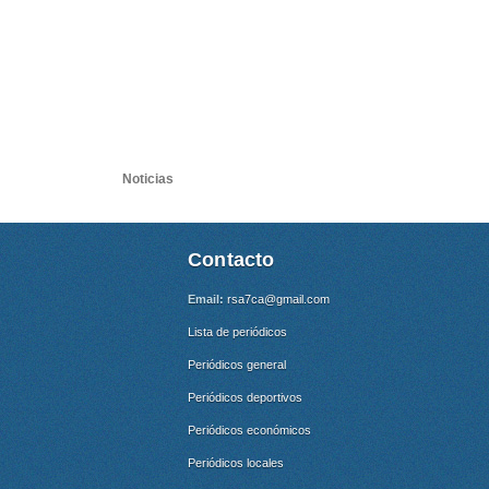
Noticias
Contacto
Email:
rsa7ca@gmail.com
Lista de periódicos
Periódicos general
Periódicos deportivos
Periódicos económicos
Periódicos locales