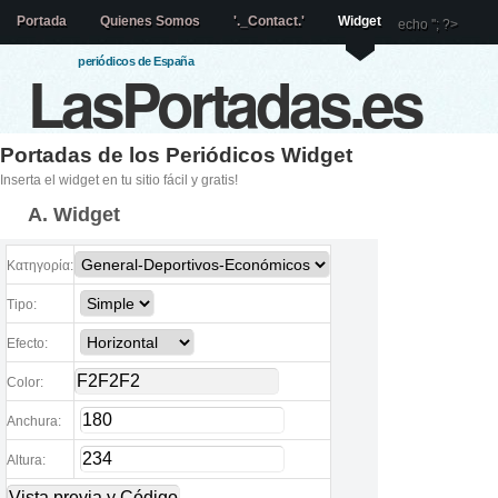
Portada
Quienes Somos
'._Contact.'
Widget
echo '
'; ?>
periódicos de España
LasPortadas.es
Portadas de los Periódicos Widget
Inserta el widget en tu sitio fácil y gratis!
A. Widget
Κατηγορία:
Tipo:
Efecto:
Color:
Anchura:
Altura: