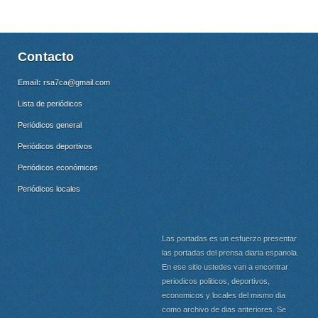
Contacto
Email:
rsa7ca@gmail.com
Lista de periódicos
Periódicos general
Periódicos deportivos
Periódicos económicos
Periódicos locales
Las portadas es un esfuerzo presentar
las portadas del prensa diaria espanola.
En ese sitio ustedes van a encontrar
periodicos politicos, deportivos,
economicos y locales del mismo dia
como archivo de dias anteriores. Se