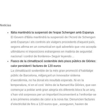
Noticias
Itàlia mantindrà la suspensió de l'espai Schengen amb Espanya
El Govern d'Itàlia mantindrà la suspensió de l'Acord de Schengen
amb Espanya i els controls als viatgers procedents d'aquest país,
segons afirma en un comunicat en què adverteix que «no accepta
ultimàtums ni imposicions estrangeres en matèria de seguretat
nacional i control de fronteres».Seguir leyendo....
Fiasco de la climatització sostenible dels pisos públics de Glòries:
calor persistent i factures de 120 euros
La climatització sostenible de la més gran promoció d’habitatge
públic de Barcelona, mitjançant un innovador sistema
d’aerotèrmia, no ha donat els resultats esperats. Ni en la
temperatura, ni en el cost. Veïns de la flamant Illa Glòries, que van
començar a poblar amb gran alegria els diferents blocs fa un any,
s’han vist sorpresos per un important inconvenient a l’enfrontar-se
a les primeres onades de calor a la nova llar. Denuncien factures
d’electricitat de fins a 120 euros que , asseguren, havien de