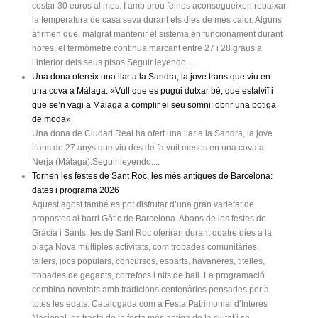
costar 30 euros al mes. I amb prou feines aconsegueixen rebaixar
la temperatura de casa seva durant els dies de més calor. Alguns
afirmen que, malgrat mantenir el sistema en funcionament durant
hores, el termòmetre continua marcant entre 27 i 28 graus a
l’interior dels seus pisos.Seguir leyendo....
Una dona ofereix una llar a la Sandra, la jove trans que viu en
una cova a Màlaga: «Vull que es pugui dutxar bé, que estalviï i
que se’n vagi a Màlaga a complir el seu somni: obrir una botiga
de moda»
Una dona de Ciudad Real ha ofert una llar a la Sandra, la jove
trans de 27 anys que viu des de fa vuit mesos en una cova a
Nerja (Màlaga).Seguir leyendo....
Tornen les festes de Sant Roc, les més antigues de Barcelona:
dates i programa 2026
Aquest agost també es pot disfrutar d’una gran varietat de
propostes al barri Gòtic de Barcelona. Abans de les festes de
Gràcia i Sants, les de Sant Roc oferiran durant quatre dies a la
plaça Nova múltiples activitats, com trobades comunitàries,
tallers, jocs populars, concursos, esbarts, havaneres, titelles,
trobades de gegants, correfocs i nits de ball. La programació
combina novetats amb tradicions centenàries pensades per a
totes les edats. Catalogada com a Festa Patrimonial d’Interès
Nacional, es tracta de la festa més antiga de la ciutat i se