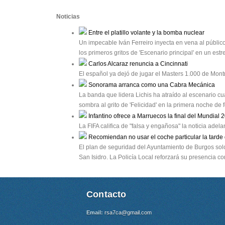
Noticias
Entre el platillo volante y la bomba nuclear
Un impecable Iván Ferreiro inyecta en vena al público
los primeros gritos de 'Escenario principal' en un e
Carlos Alcaraz renuncia a Cincinnati
El español ya dejó de jugar el Masters 1.000 de Mon
Sonorama arranca como una Cabra Mecánica
La banda que lidera Lichis ha atraído al escenario cu
sombra al grito de 'Felicidad' en la primera noche de
Infantino ofrece a Marruecos la final del Mundial 
La FIFA califica de "falsa y engañosa" la noticia ade
Recomiendan no usar el coche particular la tarde 
El plan de seguridad del Ayuntamiento de Burgos solo r
San Isidro. La Policía Local reforzará su presencia 
Contacto
Email:
rsa7ca@gmail.com