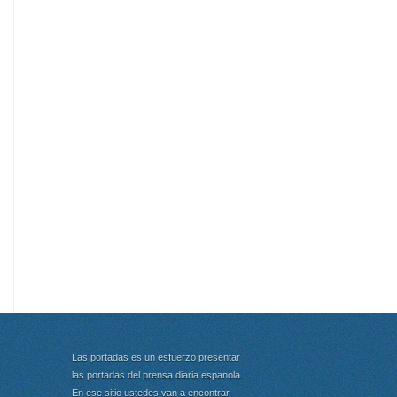
Las portadas es un esfuerzo presentar
las portadas del prensa diaria espanola.
En ese sitio ustedes van a encontrar