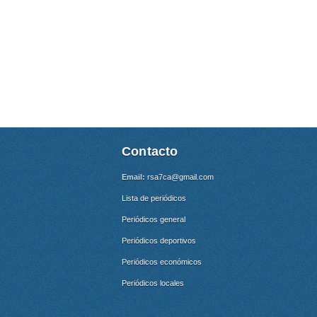
Contacto
Email:
rsa7ca@gmail.com
Lista de periódicos
Periódicos general
Periódicos deportivos
Periódicos económicos
Periódicos locales