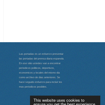
Las portadas es un esfuerzo presentar
las portadas del prensa diaria espanola.
En ese sitio ustedes van a encontrar
periodicos politicos, deportivos,
economicos y locales del mismo dia
como archivo de dias anteriores. Se
hace seguido esfuerzo para incluir los
mas periodicos posibles.
This website uses cookies to
ensure you get the best experience